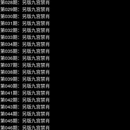
第028期：另版九宫禁肖
第029期：另版九宫禁肖
第030期：另版九宫禁肖
第031期：另版九宫禁肖
第032期：另版九宫禁肖
第033期：另版九宫禁肖
第034期：另版九宫禁肖
第035期：另版九宫禁肖
第036期：另版九宫禁肖
第037期：另版九宫禁肖
第038期：另版九宫禁肖
第039期：另版九宫禁肖
第040期：另版九宫禁肖
第041期：另版九宫禁肖
第042期：另版九宫禁肖
第043期：另版九宫禁肖
第044期：另版九宫禁肖
第045期：另版九宫禁肖
第046期：另版九宫禁肖