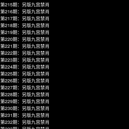
第215期：另版九宫禁肖
第216期：另版九宫禁肖
第217期：另版九宫禁肖
第218期：另版九宫禁肖
第219期：另版九宫禁肖
第220期：另版九宫禁肖
第221期：另版九宫禁肖
第222期：另版九宫禁肖
第223期：另版九宫禁肖
第224期：另版九宫禁肖
第225期：另版九宫禁肖
第226期：另版九宫禁肖
第227期：另版九宫禁肖
第228期：另版九宫禁肖
第229期：另版九宫禁肖
第230期：另版九宫禁肖
第231期：另版九宫禁肖
第232期：另版九宫禁肖
第233期：另版九宫禁肖