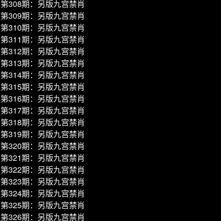
第308期：另版九宫禁肖
第309期：另版九宫禁肖
第310期：另版九宫禁肖
第311期：另版九宫禁肖
第312期：另版九宫禁肖
第313期：另版九宫禁肖
第314期：另版九宫禁肖
第315期：另版九宫禁肖
第316期：另版九宫禁肖
第317期：另版九宫禁肖
第318期：另版九宫禁肖
第319期：另版九宫禁肖
第320期：另版九宫禁肖
第321期：另版九宫禁肖
第322期：另版九宫禁肖
第323期：另版九宫禁肖
第324期：另版九宫禁肖
第325期：另版九宫禁肖
第326期：另版九宫禁肖