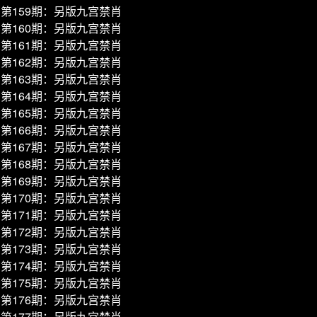
第159期：另版九宫禁肖
第160期：另版九宫禁肖
第161期：另版九宫禁肖
第162期：另版九宫禁肖
第163期：另版九宫禁肖
第164期：另版九宫禁肖
第165期：另版九宫禁肖
第166期：另版九宫禁肖
第167期：另版九宫禁肖
第168期：另版九宫禁肖
第169期：另版九宫禁肖
第170期：另版九宫禁肖
第171期：另版九宫禁肖
第172期：另版九宫禁肖
第173期：另版九宫禁肖
第174期：另版九宫禁肖
第175期：另版九宫禁肖
第176期：另版九宫禁肖
第177期：另版九宫禁肖