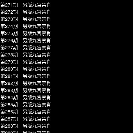
第271期：另版九宫禁肖
第272期：另版九宫禁肖
第273期：另版九宫禁肖
第274期：另版九宫禁肖
第275期：另版九宫禁肖
第276期：另版九宫禁肖
第277期：另版九宫禁肖
第278期：另版九宫禁肖
第279期：另版九宫禁肖
第280期：另版九宫禁肖
第281期：另版九宫禁肖
第282期：另版九宫禁肖
第283期：另版九宫禁肖
第284期：另版九宫禁肖
第285期：另版九宫禁肖
第286期：另版九宫禁肖
第287期：另版九宫禁肖
第288期：另版九宫禁肖
第289期：另版九宫禁肖