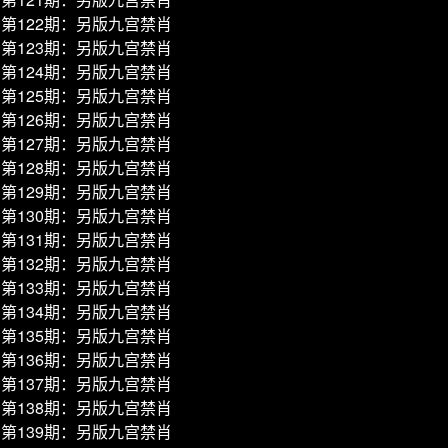
第122期：另版九宫禁肖
第123期：另版九宫禁肖
第124期：另版九宫禁肖
第125期：另版九宫禁肖
第126期：另版九宫禁肖
第127期：另版九宫禁肖
第128期：另版九宫禁肖
第129期：另版九宫禁肖
第130期：另版九宫禁肖
第131期：另版九宫禁肖
第132期：另版九宫禁肖
第133期：另版九宫禁肖
第134期：另版九宫禁肖
第135期：另版九宫禁肖
第136期：另版九宫禁肖
第137期：另版九宫禁肖
第138期：另版九宫禁肖
第139期：另版九宫禁肖