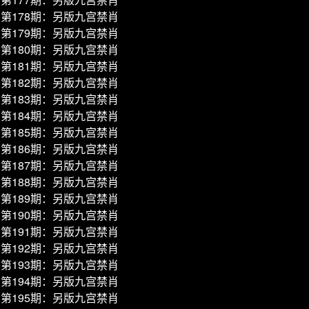
第178期：另版九宫禁肖
第179期：另版九宫禁肖
第180期：另版九宫禁肖
第181期：另版九宫禁肖
第182期：另版九宫禁肖
第183期：另版九宫禁肖
第184期：另版九宫禁肖
第185期：另版九宫禁肖
第186期：另版九宫禁肖
第187期：另版九宫禁肖
第188期：另版九宫禁肖
第189期：另版九宫禁肖
第190期：另版九宫禁肖
第191期：另版九宫禁肖
第192期：另版九宫禁肖
第193期：另版九宫禁肖
第194期：另版九宫禁肖
第195期：另版九宫禁肖