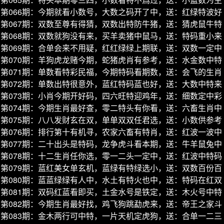
第066期：今期就看小数号，大数之码开了中，送：红绿特波好
第067期：双数至尊有得猜，双数出特防牛猪，送：猜虎鼠牛特
第068期：双数就狗没有来，买羊卖猪中鼠马，送：特码重小来
第069期：合单会来不用疑，红红绿绿上期联，送：双数一定中
第070期：羊狗虎龙赌今期，蛇猪虎肖有参考，送：水金数中特
第071期：单数看特彩民福，今期特码看期数，送：会飞的生肖
第072期：单数出特很意外，蓝红特码蓝也好，送：大数中特来
第073期：小肖今期开好码，四六旺特迎鸡年，送：细数定中彩
第074期：今期生肖最好查，零二特头有你看，送：六畜生肖中
第075期：八八发财玄在双，单单双双任君选，送：小数供参考
第076期：排行第十有机寻，农家六畜有特肖，送：红波一波中
第077期：二十出头是特码，龙争虎斗看本期，送：牛羊鼠兔中
第078期：十二生肖任你选，零一二头一定中，送：红波中特码
第079期：蓝红美女单玄机，蓝绿有特绿选小，送：双数百份百
第080期：蓝蓝绿绿有人中，水土有特火也中，送：特码在红双
第081期：双码红蓝看即买，土金水号是铁定，送：木火号中特
第082期：今期生肖最好找，鸡飞狗跳勐虎来，送：帝王之家斗
第083期：金木两行可中特，一片天机定虎狗，送：合单一二三