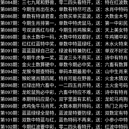
第084期：三七九尾和野兽，零二四头看特开，送：特在红波数
第085期：今期生肖出在水，单数有特尽可选，送：水肖中特码
第086期：单数有特请君查，合数买单买蓝波，送：大数金木号
第087期：今期生肖排第一，单数中特虎鼠马，送：第一中彩民
第088期：号双波爲红与绿，今期生肖鸡猴来，送：天上美女特
第089期：金水土数中一码，大数中特双都好，送：牛鸡猪中彩
第090期：红红红蓝特中奖，单数中特蓝绿旺，送：木水火特来
第091期：蓝蓝蓝绿自己定，绿波有特兼防红，送：单双不好定
第092期：今期牛虎争一奖，蓝波三头不用买，送：诗中有特肖
第093期：金火土数算硬中，单数今期必中奖，送：六畜有数算
第094期：龙猴今期查特码，单码本期最易中，送：山中生肖来
第095期：猴蛇猪肖猜四尾，特肖可能在野兽，送：火金木猜双
第096期：红绿出特六畜中，一二四五肖开特，送：土火金号码
第097期：龙蛇鼠狗必中彩，六畜中特应不难，送：诗中有特肖
第098期：本期特码应是小，双字里面有玄机，送：龙蛇马鸡狗
第099期：虎鸡兔牛马肖死，大数本期开特码，送：热门之肖中
第100期：蓝蓝绿绿全是特，蓝波是特要防绿，送：双数定有特
第101期：双数中特蓝与红，蓝色特码不再来，送：小参小中特
第102期：今期红波要中彩，零二四头看特开，送：红波中特码