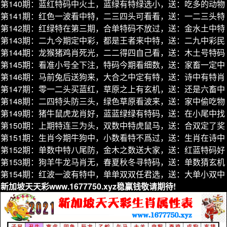
第140期：蓝红特码中火土，蓝绿有特绿选小，送：吃多的动物
第141期：红色一波看中特，二三四头可看看，送：一二三头特
第142期：红绿特在第三期，合单特码不放过，送：金水土中特
第143期：二九今期定中彩，都是王者来中特，送：二九中彩民
第144期：龙猴猪鸡肖死光，二二得四自己看，送：木土号特码
第145期：看准小号全下注，特码今期看细数，送：家畜一定中
第146期：马前兔后送狗来，大合之中定有特，送：诗中有特肖
第147期：零一二头买蓝红，草原之上有玄机，送：还是六畜中
第148期：二四特头防三头，绿色草原看波来，送：家中偷吃物
第149期：猪牛鼠虎龙肖好，蓝蓝绿绿有特码，送：在小尾中找
第150期：上期特连三为头，双数中特虎鼠马，送：合双定了奖
第151期：生肖今期牛狗中，小数看特不爲过，送：生肖在诗中
第152期：单数中特八尾防，金木之数送大家，送：红蓝特码好
第153期：狗羊牛龙马肖无，春夏秋冬寻特码，送：单数猜玄机
第154期：红波一波有特中，单单双双任君选，送：大单小双中
新加坡天天彩www.1677750.xyz稳赢钱敬请期待!