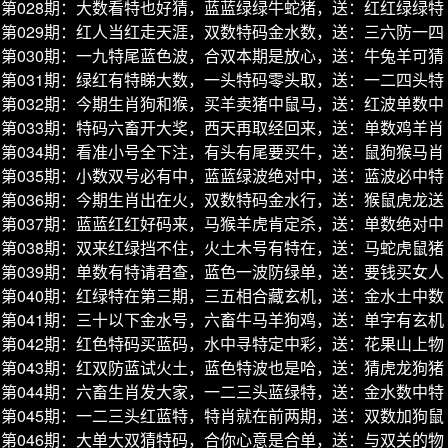
第028期：大数看特也好猜，蓝蓝绿绿牛蛇猪，送：红红绿绿特
第029期：红人当红走天涯，双数特码金水数，送：三六防一四
第030期：一九特尾蓝色波，合双本期是放心，送：牛兔羊可猜
第031期：绿红有特睇大数，一头特码零头取，送：一二四头特
第032期：今期生肖狗和猴，买羊卖猪中鼠马，送：红波单数中
第033期：特码六畜开大奖，西天再取经回来，送：单数鸡羊肖
第034期：看准小号全下注，有头有尾要买牛，送：鼠狗猴马肖
第035期：小数双号必有中，蓝蓝绿波绝对中，送：蓝波必中特
第036期：今期生肖出在火，双数特码金水行，送：猴鼠虎龙送
第037期：蓝蓝红红好码来，马猴羊虎肯定杀，送：单数绝对中
第038期：双来红绿挡不住，火土木号有特在，送：马蛇虎鼠猪
第039期：单数有特请君查，蓝色一波防绿单，送：要钱买女人
第040期：红绿特在第三期，三五相合藏玄机，送：金水土中数
第041期：三十以下金水号，六畜牛马羊狗鸡，送：单字有玄机
第042期：红色特码买蓝码，水中寻特定中彩，送：花果山上物
第043期：红双防蓝试火土，蓝色特波也是哈，送：猜虎龙狗猪
第044期：六畜生肖发大家，一二三头蓝绿特，送：金水数中特
第045期：一二三头红蓝特，特肖就在前两期，送：双数加狗鼠
第046期：大单大双猜特码，合你心意是合单，送：与双关的物