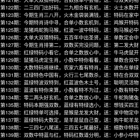
第122期：二三四门出好码，二九相合有玄机，送：火土水数开
第123期：今期生肖三八开，火木金袋装满钱，送：特码在家中
第124期：今期特肖诗中寻，合单小数玄机到，送：鸡猴开特码
第125期：龙猪鸡蛇狗马猴，红波一波中特码，送：狗马猴必中
第126期：大单大双猜特码，五百年中出圣贤，送：单数定会中
第127期：今期生肖排第二，双数买完没问题，送：第二发大财
第128期：红绿特码小看它，合单之数放心中，送：牛马虎鼠开
第129期：鼠猪马虎定生肖，小数中特你看看，送：单数合双中
第130期：大数特码将继续，农家六畜有特肖，送：波色在单绿
第131期：红绿特色中国有，火行三七尾数杀，送：特在合双双
第132期：蓝绿特波双特到，红蓝波色木土号，送：聪明灵活物
第133期：蓝波有特你来算，小数看特不为过，送：小数有特中
第134期：零二两头好玄机，合单之数放心中，送：牛蛇狗猪兔
第135期：特码本期强双数，蓝绿有特绿选小，送：想钱买四王
第136期：红绿特单可选择，是猴是龙发大财，送：家中物定中
第137期：蓝绿特码大数定，是羊是鼠自己查，送：狗牛蛇羊龙
第138期：一三四七八尾送，三四五七尾最好，送：细数中特码
第139期：双数中特蓝与红，特码红数道分明，送：小参小中特