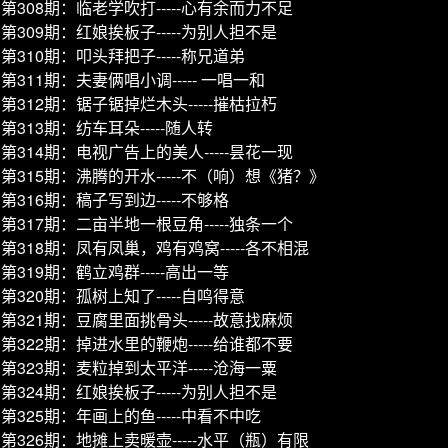
第308期：临老学吹打-----心有余而力不足
第309期：红娘挨板子-----为别人担不是
第310期：叩头拜把子-----称兄道弟
第311期：夫妻俩唱小调----- 一唱一和
第312期：锯子锯掉烂木头-----摧枯拉朽
第313期：纺车耳朵-----随人转
第314期：电视广告上的美人-----昙花一现
第315期：沸腾的开水-----不（响）想《猪？》
第316期：稿子写到边-----不够格
第317期：二亩半地一根豆角-----独条一个
第318期：凤有凤巢，鸡有鸡窝-----各不相混
第319期：鹤立鸡群-----高出一等
第320期：孤树上知了-----自鸣得意
第321期：豆腐里面挑骨头-----故意找麻烦
第322期：掉进水里的鞭炮-----给谁都不要
第323期：麦粒掉到太平洋-----沧海一粟
第324期：红娘挨板子-----为别人担不是
第325期：年画上的鱼-----中看不中吃
第326期：地摊上卖暖壶-----水平（瓶）有限