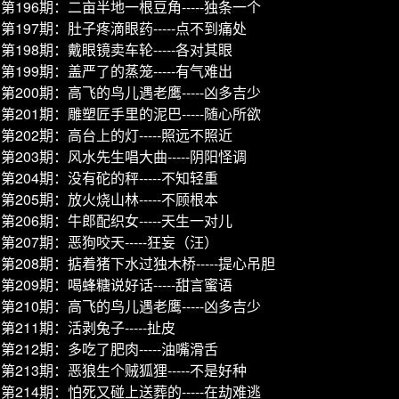
第196期：二亩半地一根豆角-----独条一个
第197期：肚子疼滴眼药-----点不到痛处
第198期：戴眼镜卖车轮-----各对其眼
第199期：盖严了的蒸笼-----有气难出
第200期：高飞的鸟儿遇老鹰-----凶多吉少
第201期：雕塑匠手里的泥巴-----随心所欲
第202期：高台上的灯-----照远不照近
第203期：风水先生唱大曲-----阴阳怪调
第204期：没有砣的秤-----不知轻重
第205期：放火烧山林-----不顾根本
第206期：牛郎配织女-----天生一对儿
第207期：恶狗咬天-----狂妄（汪）
第208期：掂着猪下水过独木桥-----提心吊胆
第209期：喝蜂糖说好话-----甜言蜜语
第210期：高飞的鸟儿遇老鹰-----凶多吉少
第211期：活剥兔子-----扯皮
第212期：多吃了肥肉-----油嘴滑舌
第213期：恶狼生个贼狐狸-----不是好种
第214期：怕死又碰上送葬的-----在劫难逃