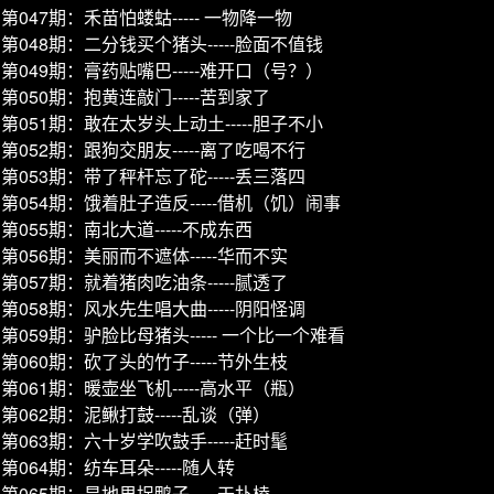
第047期：禾苗怕蝼蛄----- 一物降一物
第048期：二分钱买个猪头-----脸面不值钱
第049期：膏药贴嘴巴-----难开口（号？）
第050期：抱黄连敲门-----苦到家了
第051期：敢在太岁头上动土-----胆子不小
第052期：跟狗交朋友-----离了吃喝不行
第053期：带了秤杆忘了砣-----丢三落四
第054期：饿着肚子造反-----借机（饥）闹事
第055期：南北大道-----不成东西
第056期：美丽而不遮体-----华而不实
第057期：就着猪肉吃油条-----腻透了
第058期：风水先生唱大曲-----阴阳怪调
第059期：驴脸比母猪头----- 一个比一个难看
第060期：砍了头的竹子-----节外生枝
第061期：暖壶坐飞机-----高水平（瓶）
第062期：泥鳅打鼓-----乱谈（弹）
第063期：六十岁学吹鼓手-----赶时髦
第064期：纺车耳朵-----随人转
第065期：旱地里捉鸭子-----干扑棱