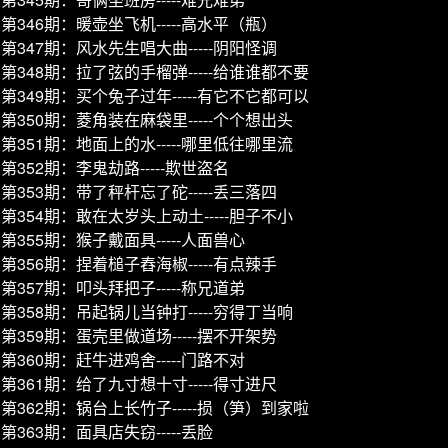
第346期：暖壶坐飞机-----高水平（瓶）
第347期：风水先生唱大曲-----阴阳怪调
第348期：拉了弦的手榴弹-----给谁谁都不要
第349期：买个兔子过年-----有它不它都可以
第350期：菱角装在麻袋里-----个个想出头
第351期：地面上的水-----哪里低往哪里流
第352期：李鬼劫路-----欺世盗名
第353期：带了秤杆忘了砣-----丢三落四
第354期：敢在太岁头上动土-----胆子不小
第355期：猴子戴面具-----人面兽心
第356期：捏着槌子舂海椒-----有点辣手
第357期：叩头拜把子-----称兄道弟
第358期：吊起锅儿当钟打-----穷得丁当响
第359期：蛋壳里做道场-----摆不开架势
第360期：赶牛进鸡舍-----门路不对
第361期：给了九寸想十寸-----得寸进尺
第362期：锅台上长竹子-----损（笋）到家啦
第363期：面具店失窃-----丢脸