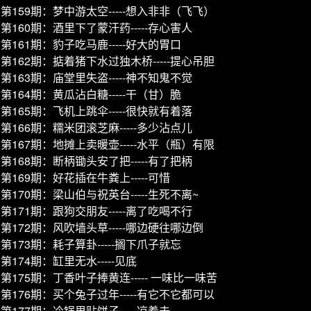
第159期：梦中游太空-----想入非非（飞飞）
第160期：酒里下了蒙汗药-----存心害人
第161期：豹子吃马鹿-----好大的胃口
第162期：掂着猪下水过独木桥-----提心吊胆
第163期：庙堂里失盗-----神不知鬼不觉
第164期：黄瓜沾白糖-----干（甘）脆
第165期：飞机上跳伞-----很快就有着落
第166期：糯米团滚芝麻-----多少沾点儿
第167期：地摊上卖暖壶-----水平（瓶）有限
第168期：断柄锄头安了把-----有了把柄
第169期：好花插在牛粪上-----可惜
第170期：梁山伯与祝英台-----生死不离~
第171期：跟狗交朋友-----离了吃喝不行
第172期：风吹墙头草-----哪边硬往哪边倒
第173期：耗子算卦-----搁下爪子就忘
第174期：缸里无水-----见底
第175期：丁香叶子捧黄连----- 一味比一味苦
第176期：买个兔子过年-----有它不它都可以
第177期：冷锅里贴饼子-----凉着去