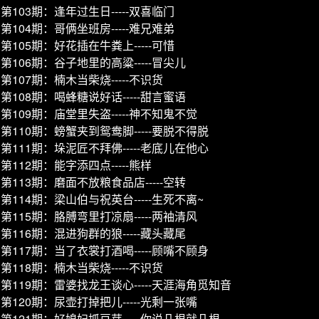
第103期：逢年过生日-----双喜临门
第104期：哥俩坐班房-----难兄难弟
第105期：好花插在牛粪上-----可惜
第106期：谷子地里的高粱-----冒尖儿
第107期：楠木当柴烧-----不识货
第108期：喝蜂糖说好话-----甜言蜜语
第109期：庙堂里失盗-----神不知鬼不觉
第110期：螃蟹夹到鸳鸯脚-----要脱不得脱
第111期：垛泥匠不拜佛-----老底儿在他心
第112期：能字添四点-----熊样
第113期：磨面不放粮食品店-----空转
第114期：梁山伯与祝英台-----生死不离~
第115期：胳膊弯里打凉扇-----两袖清风
第116期：混进狗群的狼-----藏头藏尾
第117期：当了衣裳打酒喝-----顾嘴不顾身
第118期：楠木当柴烧-----不识货
第119期：雷婆找龙王谈心-----天涯海角觅知音
第120期：尿壶打掉把儿-----光剩一张嘴
第121期：好媳妇抓豆芽-----你说几根就几根