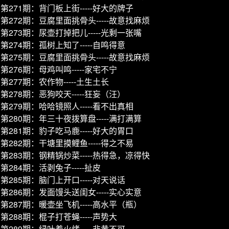
第271期：背门板上街-----好大的牌子
第272期：豆腐里面挑骨头-----故意找麻烦
第273期：尿壶打掉把儿-----光剩一张嘴
第274期：孤树上知了-----自鸣得意
第275期：豆腐里面挑骨头-----故意找麻烦
第276期：母鸡叫鸣-----家宅不宁
第277期：农作物-----土生土长
第278期：恶狗咬天-----狂妄（汪）
第279期：哈哈镜照人-----看不出真相
第280期：年三十夜拨算盘-----满打满算
第281期：豹子吃马鹿-----好大的胃口
第282期：干塘里摸鲤鱼-----得之不易
第283期：钢精锅炒菜-----热得急，凉得快
第284期：活剥兔子-----扯皮
第285期：脑门上开口-----对天说话
第286期：发面馒头送闺女-----实心实意
第287期：暖壶坐飞机-----高水平（瓶）
第288期：棍子打苍蝇-----声势大
第289期：绿叶着火烤-----非黄不可