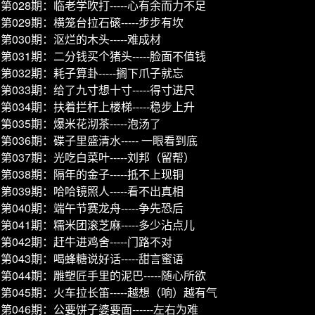
第028期：临老学吹打-----心有余而力不足
第029期：横笼台拉石磙-----步步有坎
第030期：沤烂的木头-----难成材
第031期：二分钱买个猪头-----脸面不值钱
第032期：耗子算卦-----搁下爪子就忘
第033期：给了九寸想十寸-----得寸进尺
第034期：扶着拦杆上楼梯-----稳步上升
第035期：爆米花沏茶-----泡汤了
第036期：碟子里盛清水----- 一眼看到底
第037期：光吃白菜叶-----刘邦（留帮）
第038期：隔年的金子-----抵不上现铜
第039期：哈哈镜照人-----看不出真相
第040期：端午节赛龙舟-----争先恐后
第041期：糯米团滚芝麻-----多少沾点儿
第042期：赶牛进鸡舍-----门路不对
第043期：喝蜂糖说好话-----甜言蜜语
第044期：雕塑匠手里的泥巴-----随心所欲
第045期：火车拉长笛-----越想（响）越有气
第046期：公要饼子婆要面------左右为难