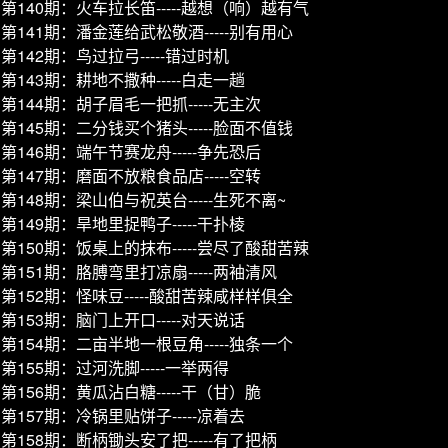
第140期：火车拉长笛-----越想（响）越有气
第141期：潘金莲给武松敬酒-----别有用心
第142期：鸟过拉弓-----错过时机
第143期：耕地不撒种-----白走一趟
第144期：胡子眉毛一把抓-----无主次
第145期：二分钱买个猪头-----脸面不值钱
第146期：端午节赛龙舟-----争先恐后
第147期：磨面不放粮食品店-----空转
第148期：梁山伯与祝英台-----生死不离~
第149期：旱地里捉鸭子-----干扑棱
第150期：饭桌上的抹布-----尝尽了酸甜苦辣
第151期：胳膊弯里打凉扇-----两袖清风
第152期：怪味豆-----酸甜苦辣咸样样俱全
第153期：脑门上开口-----对天说话
第154期：二亩半地一根豆角-----独条一个
第155期：过河洗脚-----一举两得
第156期：黄瓜沾白糖-----干（甘）脆
第157期：冷锅里贴饼子-----凉着去
第158期：断柄锄头安了把-----有了把柄