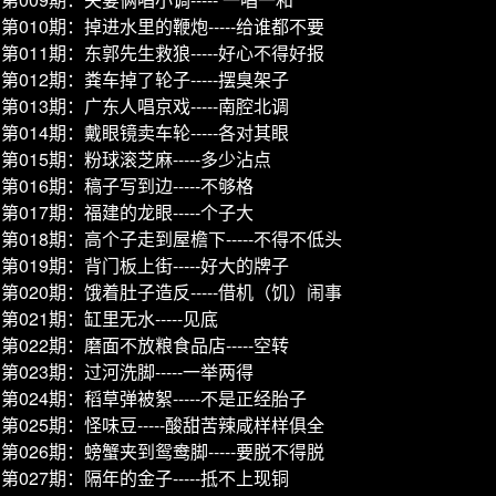
第010期：掉进水里的鞭炮-----给谁都不要
第011期：东郭先生救狼-----好心不得好报
第012期：粪车掉了轮子-----摆臭架子
第013期：广东人唱京戏-----南腔北调
第014期：戴眼镜卖车轮-----各对其眼
第015期：粉球滚芝麻-----多少沾点
第016期：稿子写到边-----不够格
第017期：福建的龙眼-----个子大
第018期：高个子走到屋檐下-----不得不低头
第019期：背门板上街-----好大的牌子
第020期：饿着肚子造反-----借机（饥）闹事
第021期：缸里无水-----见底
第022期：磨面不放粮食品店-----空转
第023期：过河洗脚-----一举两得
第024期：稻草弹被絮-----不是正经胎子
第025期：怪味豆-----酸甜苦辣咸样样俱全
第026期：螃蟹夹到鸳鸯脚-----要脱不得脱
第027期：隔年的金子-----抵不上现铜