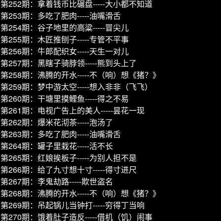
第252期：拿着钱币比碾盘-----大小都不知道
第253期：多吃了肥肉-----油嘴滑舌
第254期：谷子地里的高粱-----冒尖儿
第255期：木匠推刨子-----专管不平事
第256期：牛郎配织女-----天生一对儿
第257期：黑瞎子骑脖领-----熊到头上了
第258期：沸腾的开水-----不（响）想《猪？》
第259期：梦中游太空-----想入非非（飞飞）
第260期：干塘里摸鲤鱼-----得之不易
第261期：电视广告上的美人-----昙花一现
第262期：爆米花沏茶-----泡汤了
第263期：多吃了肥肉-----油嘴滑舌
第264期：罐子里栽花-----活不长
第265期：红娘挨板子-----为别人担不是
第266期：给了九寸想十寸-----得寸进尺
第267期：李鬼劫路-----欺世盗名
第268期：沸腾的开水-----不（响）想《猪？》
第269期：吊起锅儿当钟打-----穷得丁当响
第270期：饿着肚子造反-----借机（饥）闹事