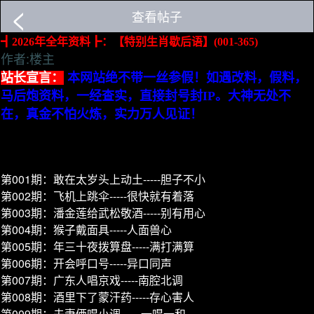
<
查看帖子
┫2026年全年资料┣：【特别生肖歇后语】(001-365)
作者:楼主
站长宣言：
本网站绝不带一丝参假！如遇改料，假料，
马后炮资料，一经查实，直接封号封IP。大神无处不
在，真金不怕火炼，实力万人见证！
第001期：敢在太岁头上动土-----胆子不小
第002期：飞机上跳伞-----很快就有着落
第003期：潘金莲给武松敬酒-----别有用心
第004期：猴子戴面具-----人面兽心
第005期：年三十夜拨算盘-----满打满算
第006期：开会呼口号-----异口同声
第007期：广东人唱京戏-----南腔北调
第008期：酒里下了蒙汗药-----存心害人
第009期：夫妻俩唱小调----- 一唱一和