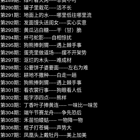
第290期：罐子里栽花-----活不长
第291期：地面上的水-----哪里低往哪里流
第292期：发面馒头送闺女-----实心实意
第293期：黄瓜沾白糖-----干（甘）脆
第294期：杯弓蛇影-----自相惊扰
第295期：狗熊捧刺猬-----遇上棘手事
第296期：蛋壳里做道场-----摆不开架势
第297期：沤烂的木头-----难成材
第298期：公要饼子婆要面------左右为难
第299期：耕地不撒种-----白走一趟
第300期：狗熊捧刺猬-----遇上棘手事
第301期：看衣裳行事-----狗眼看人低
第302期：能字添四点-----熊样
第303期：丁香叶子捧黄连----- 一味比一味苦
第304期：端午节赛龙舟-----争先恐后
第305期：禾苗怕蝼蛄----- 一物降一物
第306期：棍子打苍蝇-----声势大
第307期：凤凰头上戴牡丹-----美上加美