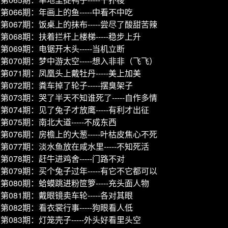
第066期：年画上的鱼-----中看不中吃
第067期：饭桌上的抹布-----尝尽了酸甜苦辣
第068期：扶着拦杆上楼梯-----稳步上升
第069期：电锯开木头-----当机立断
第070期：梦中游太空-----想入非非（飞飞）
第071期：凤凰头上戴牡丹-----美上加美
第072期：粪车掉了轮子-----摆臭架子
第073期：哭了半天不知谁死了-----自作多情
第074期：见了兔子才放鹰-----有利才出征
第075期：南北大道-----不成东西
第076期：房檐上的大葱-----叶枯皮焦心不死
第077期：淡水鱼放在咸水里-----不知死活
第078期：赶牛进鸡舍-----门路不对
第079期：买个兔子过年-----有它不它都可以
第080期：蛤蟆跳进粉笸箩-----充头面人物
第081期：戴眼镜卖车轮-----各对其眼
第082期：看衣裳行事-----狗眼看人低
第083期：灯笼壳子-----外头好看里头空