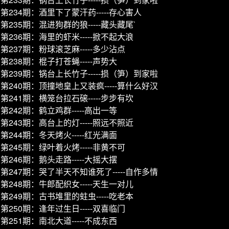
第234期：酒里下了蒙汗药-----存心害人
第235期：混进狗群的狼-----藏头藏尾`
第236期：海里的虾米-----掀不起大浪
第237期：粉球滚芝麻-----多少沾点
第238期：棍子打苍蝇-----声势大
第239期：锅台上长竹子-----损（笋）到家啦
第240期：顶撞地皇上又装疯-----算什么好汉
第241期：横笼台拉石磙-----步步有坎
第242期：鹤立鸡群-----高出一等
第243期：高台上的灯-----照远不照近
第244期：冬天烤火-----红光满面
第245期：绿叶着火烤-----非黄不可
第246期：鹅头走路-----大摇大摆
第247期：哭了半天不知谁死了-----自作多情
第248期：牛郎配织女-----天生一对儿
第249期：古书堆里的蛀虫-----吃老本
第250期：逢年过生日-----双喜临门
第251期：南北大道-----不成东西