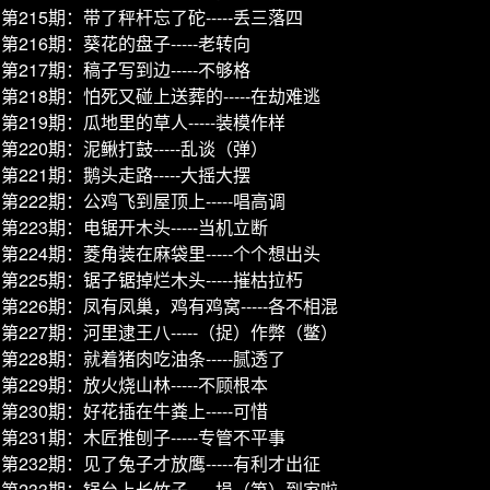
第215期：带了秤杆忘了砣-----丢三落四
第216期：葵花的盘子-----老转向
第217期：稿子写到边-----不够格
第218期：怕死又碰上送葬的-----在劫难逃
第219期：瓜地里的草人-----装模作样
第220期：泥鳅打鼓-----乱谈（弹）
第221期：鹅头走路-----大摇大摆
第222期：公鸡飞到屋顶上-----唱高调
第223期：电锯开木头-----当机立断
第224期：菱角装在麻袋里-----个个想出头
第225期：锯子锯掉烂木头-----摧枯拉朽
第226期：凤有凤巢，鸡有鸡窝-----各不相混
第227期：河里逮王八-----（捉）作弊（鳖）
第228期：就着猪肉吃油条-----腻透了
第229期：放火烧山林-----不顾根本
第230期：好花插在牛粪上-----可惜
第231期：木匠推刨子-----专管不平事
第232期：见了兔子才放鹰-----有利才出征
第233期：锅台上长竹子-----损（笋）到家啦