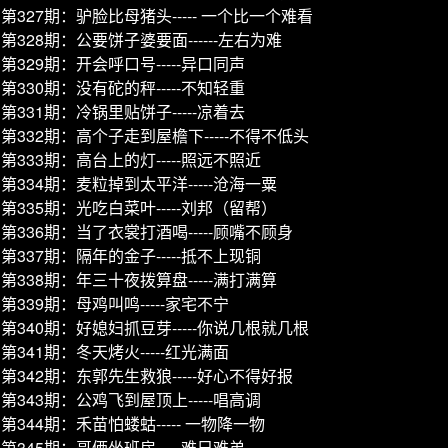
第327期：驴脸比母猪头----- 一个比一个难看
第328期：公要饼子婆要面------左右为难
第329期：开会呼口号-----异口同声
第330期：没有砣的秤-----不知轻重
第331期：冷锅里贴饼子-----凉着去
第332期：高个子走到屋檐下-----不得不低头
第333期：高台上的灯-----照远不照近
第334期：麦粒掉到太平洋-----沧海一粟
第335期：光吃白菜叶-----刘邦（留帮）
第336期：当了衣裳打酒喝-----顾嘴不顾身
第337期：隔年的金子-----抵不上现铜
第338期：年三十夜拨算盘-----满打满算
第339期：母鸡叫鸣-----家宅不宁
第340期：好媳妇抓豆芽-----你说几根就几根
第341期：冬天烤火-----红光满面
第342期：东郭先生救狼-----好心不得好报
第343期：公鸡飞到屋顶上-----唱高调
第344期：禾苗怕蝼蛄----- 一物降一物
第345期：哥俩坐班房-----难兄难弟