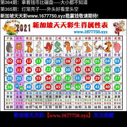
第364期：拿着钱币比碾盘-----大小都不知道
第365期：灯笼壳子-----外头好看里头空
新加坡天天彩www.1677750.xyz稳赢钱敬请期待!
新加坡天天彩
【www.1677750.xyz】
关注收藏