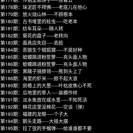
第178期：垛泥匠不拜佛-----老底儿在他心
第179期：放火烧山林-----不顾根本
第180期：古书堆里的蛀虫-----吃老本
第181期：纺车耳朵-----随人转
第182期：葵花的盘子-----老转向
第183期：面具店失窃-----丢脸
第184期：恶狼生个贼狐狸-----不是好种
第185期：蛤蟆跳进粉笸箩-----充头面人物
第186期：蛤蟆跳进粉笸箩-----充头面人物
第187期：黑瞎子骑脖领-----熊到头上了
第188期：海里的虾米-----掀不起大浪
第189期：房檐上的大葱-----叶枯皮焦心不死
第190期：瓜地里的草人-----装模作样
第191期：淡水鱼放在咸水里-----不知死活
第192期：棉花店里没棉花-----空谈（弹）
第193期：福建的龙眼-----个子大
第194期：鹅头走路-----大摇大摆
第195期：拉了弦的手榴弹-----给谁谁都不要