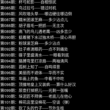
第084期：杯弓蛇影-----自相惊扰
第085期：鸟过拉弓-----错过时机
第086期：风吹墙头草-----哪边硬往哪边倒
第087期：糯米团滚芝麻-----多少沾点儿
第088期：胡子眉毛一把抓-----无主次
第089期：高飞的鸟儿遇老鹰-----凶多吉少
第090期：掂着猪下水过独木桥-----提心吊胆
第091期：粉球滚芝麻-----多少沾点
第092期：肚子疼滴眼药-----点不到痛处
第093期：碟子里盛清水----- 一眼看到底
第094期：胳膊弯里打凉扇-----两袖清风
第095期：孤树上知了-----自鸣得意
第096期：美丽而不遮体-----华而不实
第097期：年画上的鱼-----中看不中吃
第098期：顶撞地皇上又装疯-----算什么好汉
第099期：尿壶打掉把儿-----光剩一张嘴
第100期：垛泥匠不拜佛-----老底儿在他心
第101期：棉花店里没棉花-----空谈（弹）
第102期：砍了头的竹子-----节外生枝