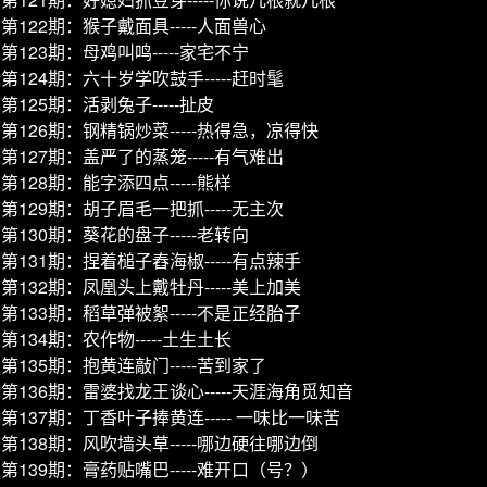
第122期：猴子戴面具-----人面兽心
第123期：母鸡叫鸣-----家宅不宁
第124期：六十岁学吹鼓手-----赶时髦
第125期：活剥兔子-----扯皮
第126期：钢精锅炒菜-----热得急，凉得快
第127期：盖严了的蒸笼-----有气难出
第128期：能字添四点-----熊样
第129期：胡子眉毛一把抓-----无主次
第130期：葵花的盘子-----老转向
第131期：捏着槌子舂海椒-----有点辣手
第132期：凤凰头上戴牡丹-----美上加美
第133期：稻草弹被絮-----不是正经胎子
第134期：农作物-----土生土长
第135期：抱黄连敲门-----苦到家了
第136期：雷婆找龙王谈心-----天涯海角觅知音
第137期：丁香叶子捧黄连----- 一味比一味苦
第138期：风吹墙头草-----哪边硬往哪边倒
第139期：膏药贴嘴巴-----难开口（号？）